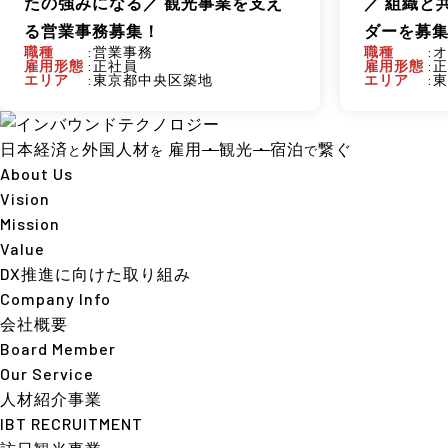
たの強みになる／ 観光事業を支え
／ 組織と
る営業事務募集！
ダーを募
職種
営業事務
職種
オ
雇用形態
正社員
雇用形態
正
エリア
東京都中央区築地
エリア
東
日本経済
外国人材
雇用
・
観光
・
宿泊
繋ぐ
と
を
で
About Us
Vision
Mission
Value
DX推進に向けた取り組み
Company Info
会社概要
Board Member
Our Service
人材紹介事業
IBT RECRUITMENT